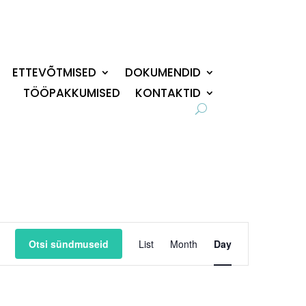
ETTEVÕTMISED
DOKUMENDID
TÖÖPAKKUMISED
KONTAKTID
Event
Views
Otsi sündmuseid
List
Month
Day
Navigation