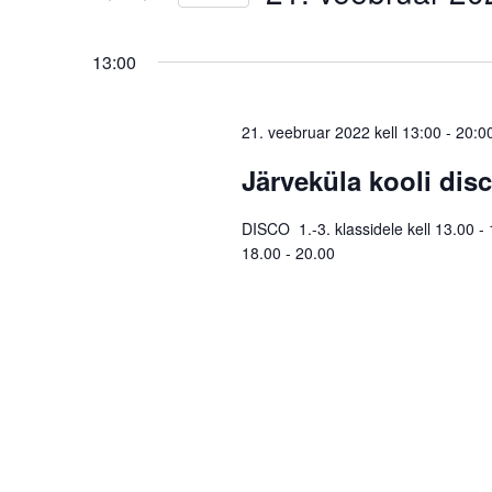
by
Select
Keyword.
date.
13:00
21. veebruar 2022 kell 13:00
-
20:0
Järveküla kooli dis
DISCO 1.-3. klassidele kell 13.00 - 1
18.00 - 20.00